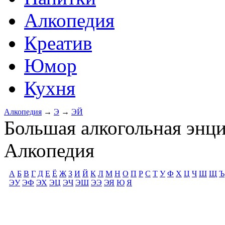
Алкопедия
Креатив
Юмор
Кухня
Алкопедия
→
Э
→
ЭЙ
Большая алкогольная энц
Алкопедия
А
Б
В
Г
Д
Е
Ё
Ж
З
И
Й
К
Л
М
Н
О
П
Р
С
Т
У
Ф
Х
Ц
Ч
Ш
Щ
Ъ
ЭУ
ЭФ
ЭХ
ЭЦ
ЭЧ
ЭШ
ЭЭ
ЭЯ
Ю
Я