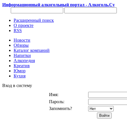
Информационный алкогольный портал - Алкоголь.Су
Расширенный поиск
О проекте
RSS
Новости
Обзоры
Каталог компаний
Напитки
Алкопедия
Креатив
Юмор
Кухня
Вход в систему
Имя:
Пароль:
Запомнить?