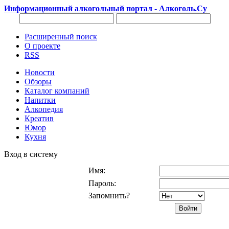
Информационный алкогольный портал - Алкоголь.Су
Расширенный поиск
О проекте
RSS
Новости
Обзоры
Каталог компаний
Напитки
Алкопедия
Креатив
Юмор
Кухня
Вход в систему
Имя:
Пароль:
Запомнить?