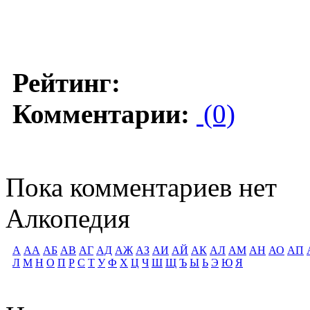
Рейтинг:
Комментарии:
(0)
Пока комментариев нет
Алкопедия
А
АА
АБ
АВ
АГ
АД
АЖ
АЗ
АИ
АЙ
АК
АЛ
АМ
АН
АО
АП
Л
М
Н
О
П
Р
С
Т
У
Ф
Х
Ц
Ч
Ш
Щ
Ъ
Ы
Ь
Э
Ю
Я