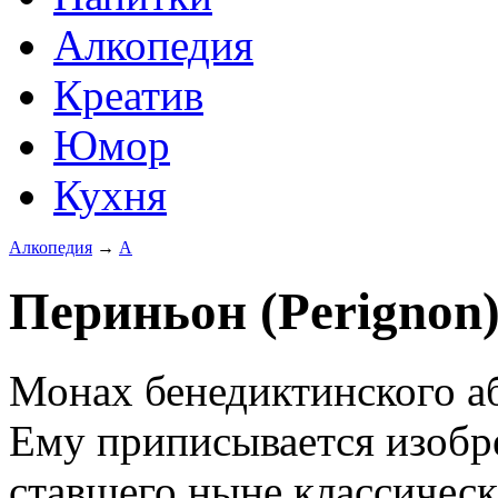
Алкопедия
Креатив
Юмор
Кухня
Алкопедия
→
А
Периньон (Perignon)
Монах бенедиктинского абб
Ему приписывается изобр
ставшего ныне классичес