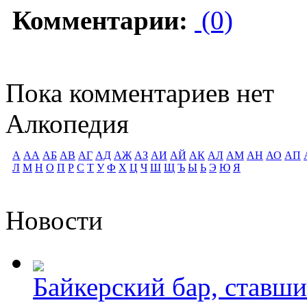
Комментарии:
(0)
Пока комментариев нет
Алкопедия
А
АА
АБ
АВ
АГ
АД
АЖ
АЗ
АИ
АЙ
АК
АЛ
АМ
АН
АО
АП
Л
М
Н
О
П
Р
С
Т
У
Ф
Х
Ц
Ч
Ш
Щ
Ъ
Ы
Ь
Э
Ю
Я
Новости
Байкерский бар, ставши