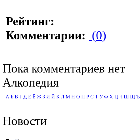
Рейтинг:
Комментарии:
(0)
Пока комментариев нет
Алкопедия
А
Б
В
Г
Д
Е
Ё
Ж
З
И
Й
К
Л
М
Н
О
П
Р
С
Т
У
Ф
Х
Ц
Ч
Ш
Щ
Ъ
Новости