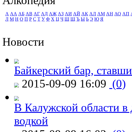
Алкопедия
А
АА
АБ
АВ
АГ
АД
АЖ
АЗ
АИ
АЙ
АК
АЛ
АМ
АН
АО
АП
Л
М
Н
О
П
Р
С
Т
У
Ф
Х
Ц
Ч
Ш
Щ
Ъ
Ы
Ь
Э
Ю
Я
Новости
Байкерский бар, ставши
2015-09-09 16:09
(0)
В Калужской области в 
водкой