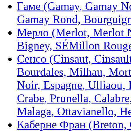
Гаме (Gamay, Gamay Noi
Gamay Rond, Bourguign
Мерло (Merlot, Merlot No
Bigney, SÉMillon Roug
Сенсо (Cinsaut, Cinsault
Bourdales, Milhau, Mortr
Noir, Espagne, Ulliaou, 
Crabe, Prunella, Calabre,
Malaga, Ottavianello, He
Каберне Фран (Breton, 