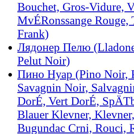
Bouchet, Gros-Vidure, 
MvÉRonssange Rouge, Tr
Frank)
Лядонер Пелю (Lladoner
Pelut Noir)
Пино Нуар (Pino Noir, P
Savagnin Noir, Salvagni
DorÉ, Vert DorÉ, SpÄTb
Blauer Klevner, Klevner,
Bugundac Crni, Rouci,