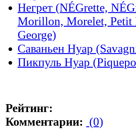
Негрет (NÉGrette, NÉGr
Morillon, Morelet, Petit
George)
Саваньен Нуар (Savagni
Пикпуль Нуар (Piquepo
Рейтинг:
Комментарии:
(0)