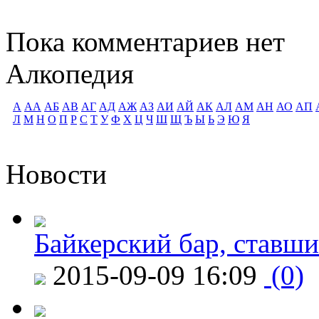
Пока комментариев нет
Алкопедия
А
АА
АБ
АВ
АГ
АД
АЖ
АЗ
АИ
АЙ
АК
АЛ
АМ
АН
АО
АП
Л
М
Н
О
П
Р
С
Т
У
Ф
Х
Ц
Ч
Ш
Щ
Ъ
Ы
Ь
Э
Ю
Я
Новости
Байкерский бар, ставши
2015-09-09 16:09
(0)