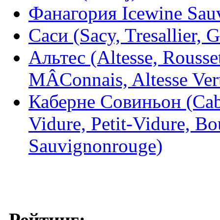
Фанагория Icewine Sau
Саси (Sacy, Tresallier, G
Альтес (Altesse, Rousset
MÂConnais, Altesse Ver
Каберне Совиньон (Cabe
Vidure, Petit-Vidure, Bo
Sauvignonrouge)
Рейтинг: