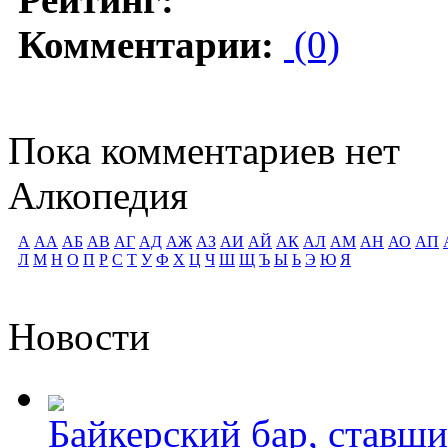
Комментарии:
(0)
Пока комментариев нет
Алкопедия
А
АА
АБ
АВ
АГ
АД
АЖ
АЗ
АИ
АЙ
АК
АЛ
АМ
АН
АО
АП
Л
М
Н
О
П
Р
С
Т
У
Ф
Х
Ц
Ч
Ш
Щ
Ъ
Ы
Ь
Э
Ю
Я
Новости
Байкерский бар, ставши