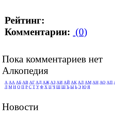
Рейтинг:
Комментарии:
(0)
Пока комментариев нет
Алкопедия
А
АА
АБ
АВ
АГ
АД
АЖ
АЗ
АИ
АЙ
АК
АЛ
АМ
АН
АО
АП
Л
М
Н
О
П
Р
С
Т
У
Ф
Х
Ц
Ч
Ш
Щ
Ъ
Ы
Ь
Э
Ю
Я
Новости