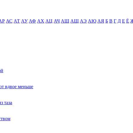
АР
АС
АТ
АУ
АФ
АХ
АЦ
АЧ
АШ
АЩ
АЭ
АЮ
АЯ
Б
В
Г
Д
Е
Ё
ой
ют вдвое меньше
з таза
ством