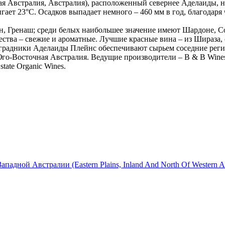
 Австралия, Австралия), расположенный севернее Аделаиды, н
гает 23°С. Осадков выпадает немного – 460 мм в год, благодаря 
н, Гренаш; среди белых наибольшее значение имеют Шардоне, С
ества – свежие и ароматные. Лучшие красные вина – из Шираза,
градники Аделаиды Плейнс обеспечивают сырьем соседние регио
Восточная Австралия. Ведущие производители – B & B Wines, Cap
state Organic Wines.
ной Австралии (Eastern Plains, Inland And North Of Western Aus