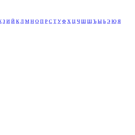
Ж
З
И
Й
К
Л
М
Н
О
П
Р
С
Т
У
Ф
Х
Ц
Ч
Ш
Щ
Ъ
Ы
Ь
Э
Ю
Я