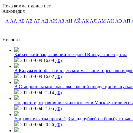
Пока комментариев нет
Алкопедия
А
АА
АБ
АВ
АГ
АД
АЖ
АЗ
АИ
АЙ
АК
АЛ
АМ
АН
АО
АП
Новости
Байкерский бар, ставший звездой ТВ-шоу, сгорел дотла
2015-09-09 16:09
(0)
В Калужской области в детском магазине торговали водк
2015-09-09 16:02
(0)
В Ставропольском крае алкогольной продукции выпуска
2015-09-04 21:14
(0)
Подростки, отравившиеся алкоголем в Москве, пили его и
2015-09-04 21:05
(0)
У правительства просят 2,3 млрд рублей на борьбу с пьян
2015-09-04 20:56
(0)