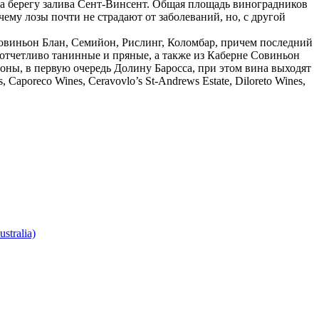
а берегу залива Сент-Винсент. Общая площадь виноградников
чему лозы почти не страдают от заболеваний, но, с другой
овиньон Блан, Семийон, Рислинг, Коломбар, причем последний
 отчетливо танинные и пряные, а также из Каберне Совиньон
ны, в первую очередь Долину Баросса, при этом вина выходят
oreco Wines, Ceravovlo’s St-Andrews Estate, Diloreto Wines,
tralia)