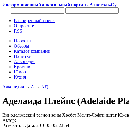
Информационный алкогольный портал - Алкоголь.Су
Расширенный поиск
О проекте
RSS
Новости
Обзоры
Каталог компаний
Напитки
Алкопедия
Креатив
Юмор
Кухня
Алкопедия
→
А
→
АД
Аделаида Плейнс (Adelaide Pla
Винодельческий регион зоны Хребет Маунт-Лофти (штат Южная
Автор:
Разместил: Дата: 2010-05-02 23:54