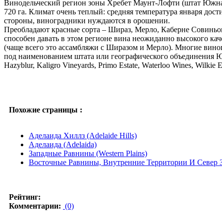
Винодельческий регион зоны Хребет Маунт-Лофти (штат Южная
720 га. Климат очень теплый: средняя температура января дости
стороны, виноградники нуждаются в орошении.
Преобладают красные сорта – Шираз, Мерло, Каберне Совиньо
способен давать в этом регионе вина неожиданно высокого кач
(чаще всего это ассамбляжи с Ширазом и Мерло). Многие вино
под наименованием штата или географического объединения Юго-
Hazyblur, Kaligro Vineyards, Primo Estate, Waterloo Wines, Wilkie E
Похожие страницы :
Аделаида Хиллз (Adelaide Hills)
Аделаида (Adelaida)
Западные Равнины (Western Plains)
Восточные Равнины, Внутренние Территории И Север Запад
Рейтинг:
Комментарии:
(0)