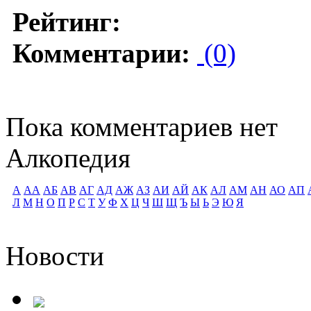
Рейтинг:
Комментарии:
(0)
Пока комментариев нет
Алкопедия
А
АА
АБ
АВ
АГ
АД
АЖ
АЗ
АИ
АЙ
АК
АЛ
АМ
АН
АО
АП
Л
М
Н
О
П
Р
С
Т
У
Ф
Х
Ц
Ч
Ш
Щ
Ъ
Ы
Ь
Э
Ю
Я
Новости