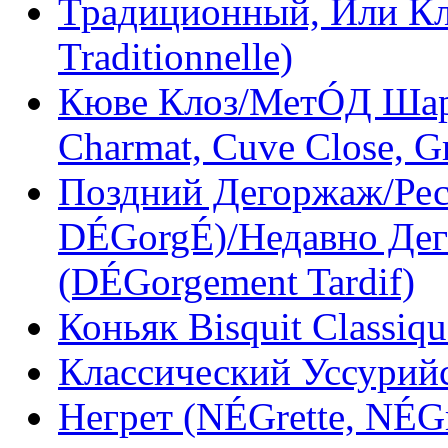
Традиционный, Или Кл
Traditionnelle)
Кюве Клоз/МетÓД Шар
Charmat, Cuve Close, G
Поздний Дегоржаж/Рес
DÉGorgÉ)/Недавно Дег
(DÉGorgement Tardif)
Коньяк Bisquit Classiqu
Классический Уссурий
Негрет (NÉGrette, NÉGr