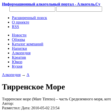
Информационный алкогольный портал - Алкоголь.Су
Расширенный поиск
О проекте
RSS
Новости
Обзоры
Каталог компаний
Напитки
Алкопедия
Креатив
Юмор
Кухня
Алкопедия
→
А
Тирренское Море
Тирренское море (Mare Tirreno) – часть Средиземного моря, ко
Автор:
Разместил: Дата: 2010-05-02 23:54