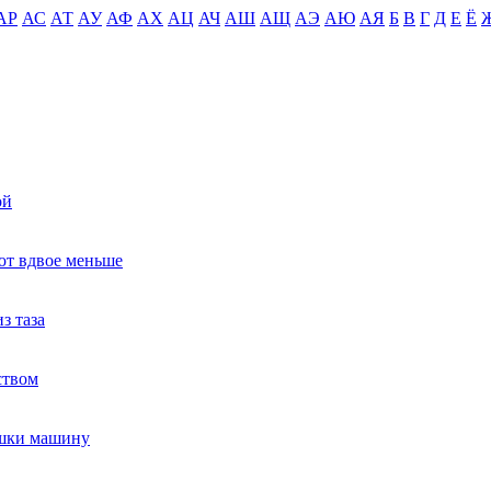
АР
АС
АТ
АУ
АФ
АХ
АЦ
АЧ
АШ
АЩ
АЭ
АЮ
АЯ
Б
В
Г
Д
Е
Ё
ой
ют вдвое меньше
з таза
ством
ушки машину