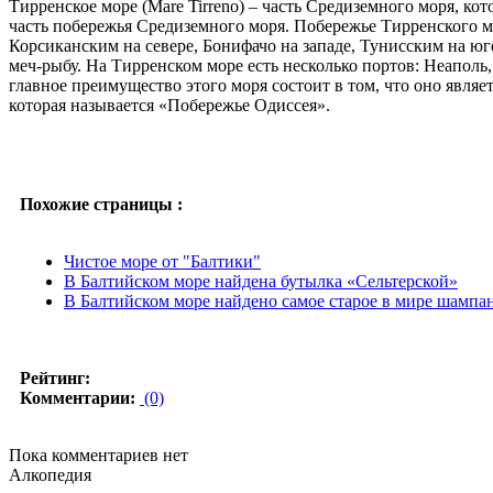
Тирренское море (Mare Tirreno) – часть Средиземного моря, к
часть побережья Средиземного моря. Побережье Тирренского м
Корсиканским на севере, Бонифачо на западе, Тунисским на юге
меч-рыбу. На Тирренском море есть несколько портов: Неаполь,
главное преимущество этого моря состоит в том, что оно являе
которая называется «Побережье Одиссея».
Похожие страницы :
Чистое море от "Балтики"
В Балтийском море найдена бутылка «Сельтерской»
В Балтийском море найдено самое старое в мире шампа
Рейтинг:
Комментарии:
(0)
Пока комментариев нет
Алкопедия