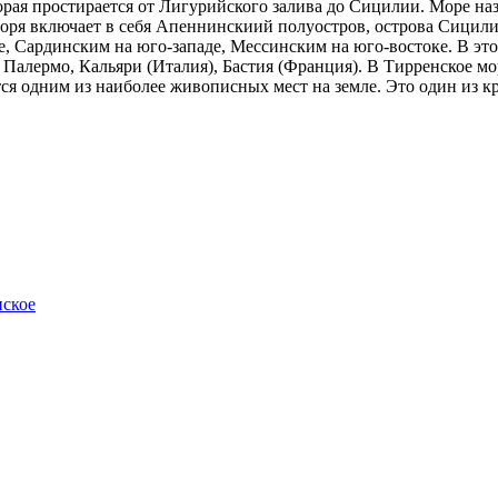
оторая простирается от Лигурийского залива до Сицилии. Море н
оря включает в себя Апеннинскиий полуостров, острова Сицили
, Сардинским на юго-западе, Мессинским на юго-востоке. В этом
 Палермо, Кальяри (Италия), Бастия (Франция). В Тирренское мо
тся одним из наиболее живописных мест на земле. Это один из к
нское