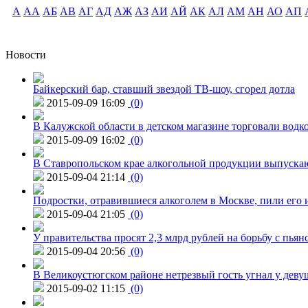
А
АА
АБ
АВ
АГ
АД
АЖ
АЗ
АИ
АЙ
АК
АЛ
АМ
АН
АО
АП
Новости
Байкерский бар, ставший звездой ТВ-шоу, сгорел дотла
2015-09-09 16:09
(0)
В Калужской области в детском магазине торговали водк
2015-09-09 16:02
(0)
В Ставропольском крае алкогольной продукции выпуска
2015-09-04 21:14
(0)
Подростки, отравившиеся алкоголем в Москве, пили его и
2015-09-04 21:05
(0)
У правительства просят 2,3 млрд рублей на борьбу с пьян
2015-09-04 20:56
(0)
В Великоустюгском районе нетрезвый гость угнал у дев
2015-09-02 11:15
(0)