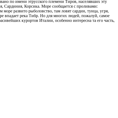
азвано по имени этрусского племени Тиров, населявших эту
я, Сардиния, Корсика. Море сообщается с проливами:
 море развито рыболовство, там ловят сардин, тунца, угря,
ре впадает река Тибр. Но для многих людей, пожалуй, самое
расивейших курортов Италии, особенно интересна та его часть,