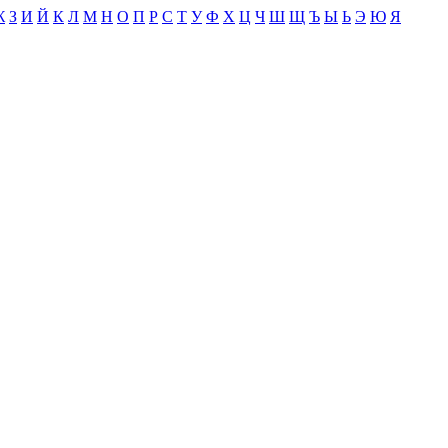
Ж
З
И
Й
К
Л
М
Н
О
П
Р
С
Т
У
Ф
Х
Ц
Ч
Ш
Щ
Ъ
Ы
Ь
Э
Ю
Я