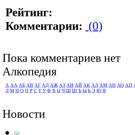
Рейтинг:
Комментарии:
(0)
Пока комментариев нет
Алкопедия
А
АА
АБ
АВ
АГ
АД
АЖ
АЗ
АИ
АЙ
АК
АЛ
АМ
АН
АО
АП
Л
М
Н
О
П
Р
С
Т
У
Ф
Х
Ц
Ч
Ш
Щ
Ъ
Ы
Ь
Э
Ю
Я
Новости