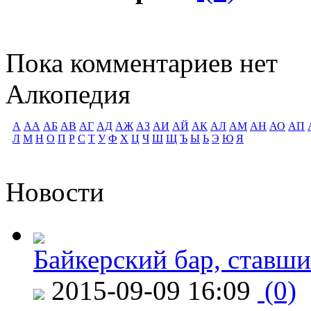
Пока комментариев нет
Алкопедия
А
АА
АБ
АВ
АГ
АД
АЖ
АЗ
АИ
АЙ
АК
АЛ
АМ
АН
АО
АП
Л
М
Н
О
П
Р
С
Т
У
Ф
Х
Ц
Ч
Ш
Щ
Ъ
Ы
Ь
Э
Ю
Я
Новости
Байкерский бар, ставши
2015-09-09 16:09
(0)