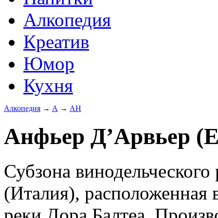
Алкопедия
Креатив
Юмор
Кухня
Алкопедия
→
А
→
АН
Анфьер Д’Арвьер (En
Субзона винодельческого
(Италия), расположенная 
реки Дора Балтеа. Произв