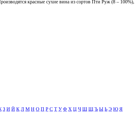
роизводятся красные сухие вина из сортов Пти Руж (8 – 100%),
Ж
З
И
Й
К
Л
М
Н
О
П
Р
С
Т
У
Ф
Х
Ц
Ч
Ш
Щ
Ъ
Ы
Ь
Э
Ю
Я