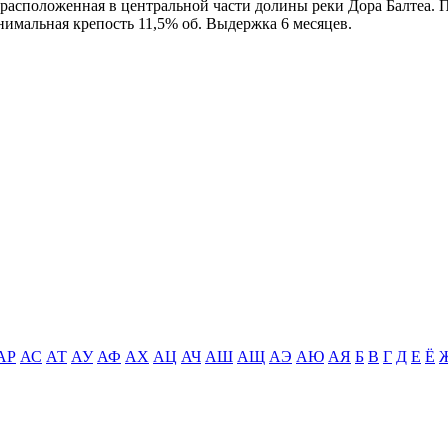
расположенная в центральной части долины реки Дора Балтеа. П
нимальная крепость 11,5% об. Выдержка 6 месяцев.
АР
АС
АТ
АУ
АФ
АХ
АЦ
АЧ
АШ
АЩ
АЭ
АЮ
АЯ
Б
В
Г
Д
Е
Ё