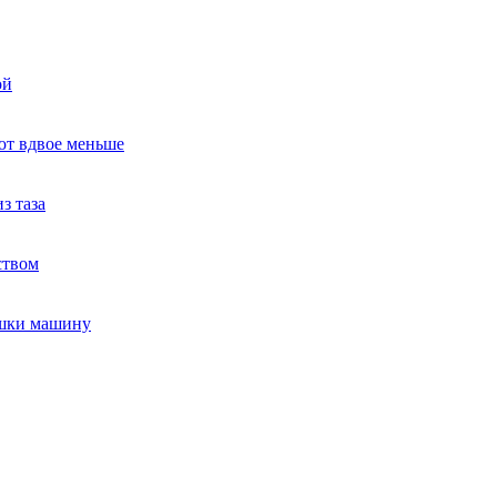
ой
ют вдвое меньше
з таза
ством
ушки машину