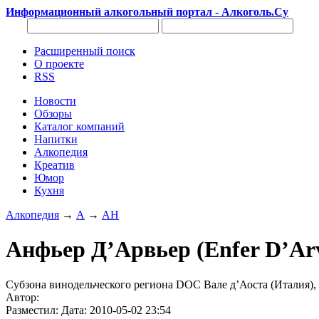
Информационный алкогольный портал - Алкоголь.Су
Расширенный поиск
О проекте
RSS
Новости
Обзоры
Каталог компаний
Напитки
Алкопедия
Креатив
Юмор
Кухня
Алкопедия
→
А
→
АН
Анфьер Д’Арвьер (Enfer D’Arv
Субзона винодельческого региона DOC Вале д’Аоста (Италия),
Автор:
Разместил: Дата: 2010-05-02 23:54