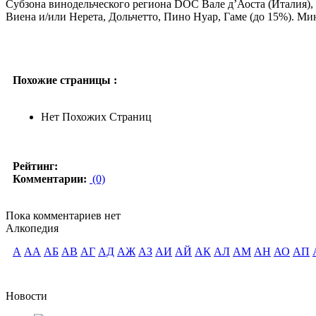
Субзона винодельческого региона DOC Вале д’Аоста (Италия), 
Виена и/или Нерета, Дольчетто, Пино Нуар, Гаме (до 15%). Ми
Похожие страницы :
Нет Похожих Страниц
Рейтинг:
Комментарии:
(0)
Пока комментариев нет
Алкопедия
А
АА
АБ
АВ
АГ
АД
АЖ
АЗ
АИ
АЙ
АК
АЛ
АМ
АН
АО
АП
Новости