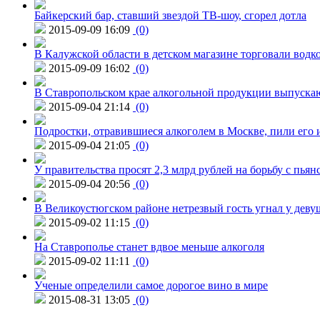
Байкерский бар, ставший звездой ТВ-шоу, сгорел дотла
2015-09-09 16:09
(0)
В Калужской области в детском магазине торговали водк
2015-09-09 16:02
(0)
В Ставропольском крае алкогольной продукции выпуска
2015-09-04 21:14
(0)
Подростки, отравившиеся алкоголем в Москве, пили его и
2015-09-04 21:05
(0)
У правительства просят 2,3 млрд рублей на борьбу с пьян
2015-09-04 20:56
(0)
В Великоустюгском районе нетрезвый гость угнал у дев
2015-09-02 11:15
(0)
На Ставрополье станет вдвое меньше алкоголя
2015-09-02 11:11
(0)
Ученые определили самое дорогое вино в мире
2015-08-31 13:05
(0)