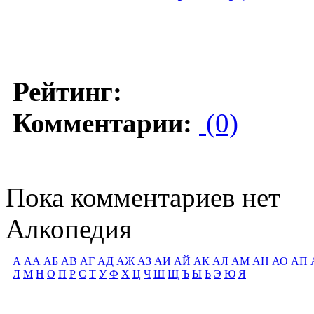
Рейтинг:
Комментарии:
(0)
Пока комментариев нет
Алкопедия
А
АА
АБ
АВ
АГ
АД
АЖ
АЗ
АИ
АЙ
АК
АЛ
АМ
АН
АО
АП
Л
М
Н
О
П
Р
С
Т
У
Ф
Х
Ц
Ч
Ш
Щ
Ъ
Ы
Ь
Э
Ю
Я