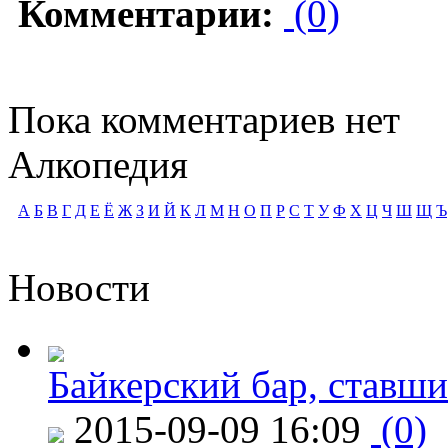
Комментарии:
(0)
Пока комментариев нет
Алкопедия
А
Б
В
Г
Д
Е
Ё
Ж
З
И
Й
К
Л
М
Н
О
П
Р
С
Т
У
Ф
Х
Ц
Ч
Ш
Щ
Ъ
Новости
Байкерский бар, ставши
2015-09-09 16:09
(0)