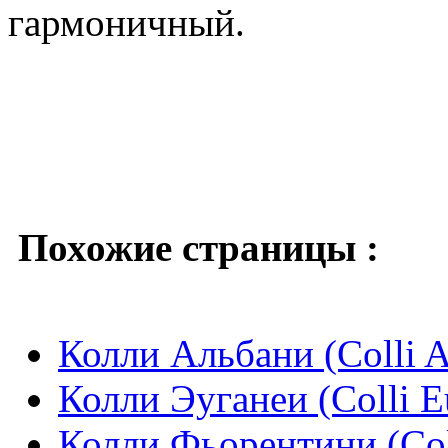
гармоничный.
Похожие страницы :
Колли Альбани (Colli A
Колли Эуганеи (Colli E
Колли Фьорентини (Coll