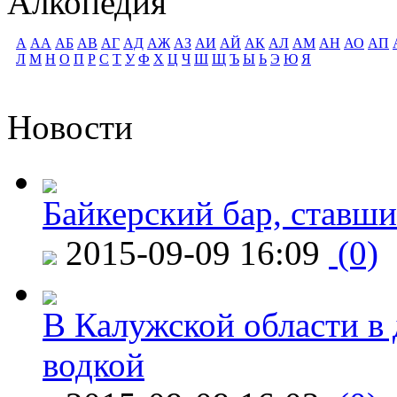
Алкопедия
А
АА
АБ
АВ
АГ
АД
АЖ
АЗ
АИ
АЙ
АК
АЛ
АМ
АН
АО
АП
Л
М
Н
О
П
Р
С
Т
У
Ф
Х
Ц
Ч
Ш
Щ
Ъ
Ы
Ь
Э
Ю
Я
Новости
Байкерский бар, ставши
2015-09-09 16:09
(0)
В Калужской области в 
водкой