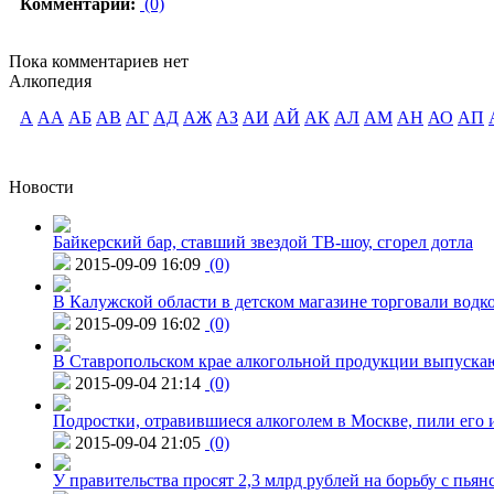
Комментарии:
(0)
Пока комментариев нет
Алкопедия
А
АА
АБ
АВ
АГ
АД
АЖ
АЗ
АИ
АЙ
АК
АЛ
АМ
АН
АО
АП
Новости
Байкерский бар, ставший звездой ТВ-шоу, сгорел дотла
2015-09-09 16:09
(0)
В Калужской области в детском магазине торговали водк
2015-09-09 16:02
(0)
В Ставропольском крае алкогольной продукции выпуска
2015-09-04 21:14
(0)
Подростки, отравившиеся алкоголем в Москве, пили его и
2015-09-04 21:05
(0)
У правительства просят 2,3 млрд рублей на борьбу с пьян