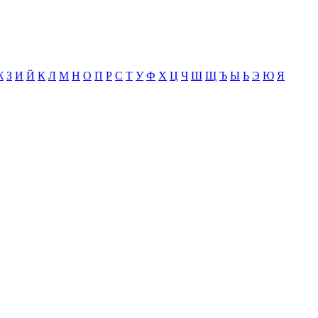
Ж
З
И
Й
К
Л
М
Н
О
П
Р
С
Т
У
Ф
Х
Ц
Ч
Ш
Щ
Ъ
Ы
Ь
Э
Ю
Я