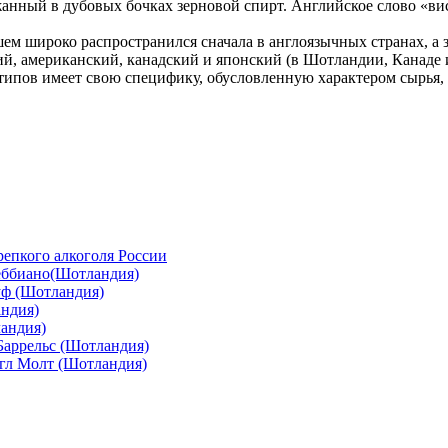
ный в дубовых бочках зерновой спирт. Английское слово «виски
м широко распространился сначала в англоязычных странах, а з
й, американский, канадский и японский (в Шотландии, Канаде 
 типов имеет свою специфику, обусловленную характером сырья
репкого алкоголя России
Треббиано(Шотландия)
руф (Шотландия)
андия)
ландия)
Баррельс (Шотландия)
нгл Молт (Шотландия)