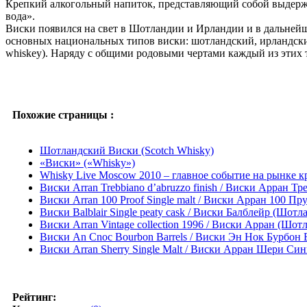
Крепкий алкогольный напиток, представляющий собой выдержан
вода».
Виски появился на свет в Шотландии и Ирландии и в дальнейше
основных национальных типов виски: шотландский, ирландски
whiskey). Наряду с общими родовыми чертами каждый из этих
Похожие страницы :
Шотландский Виски (Scotch Whisky)
«Виски» («Whisky»)
Whisky Live Moscow 2010 – главное событие на рынке к
Виски Arran Trebbiano d’abruzzo finish / Виски Арран 
Виски Arran 100 Proof Single malt / Виски Арран 100 П
Виски Balblair Single peaty cask / Виски Балблейр (Шотл
Виски Arran Vintage collection 1996 / Виски Арран (Шот
Виски An Cnoc Bourbon Barrels / Виски Эн Нок Бурбон 
Виски Arran Sherry Single Malt / Виски Арран Шери Си
Рейтинг: