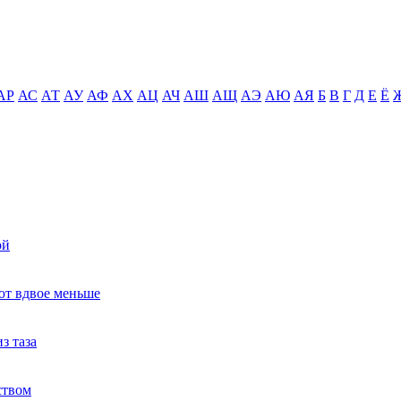
АР
АС
АТ
АУ
АФ
АХ
АЦ
АЧ
АШ
АЩ
АЭ
АЮ
АЯ
Б
В
Г
Д
Е
Ё
ой
ют вдвое меньше
з таза
ством