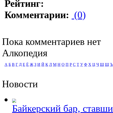
Рейтинг:
Комментарии:
(0)
Пока комментариев нет
Алкопедия
А
Б
В
Г
Д
Е
Ё
Ж
З
И
Й
К
Л
М
Н
О
П
Р
С
Т
У
Ф
Х
Ц
Ч
Ш
Щ
Ъ
Новости
Байкерский бар, ставши