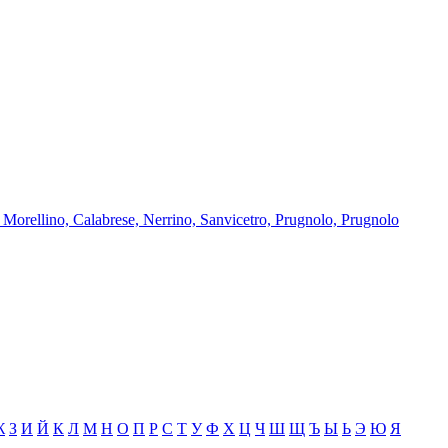
orellino, Calabrese, Nerrino, Sanvicetro, Prugnolo, Prugnolo
Ж
З
И
Й
К
Л
М
Н
О
П
Р
С
Т
У
Ф
Х
Ц
Ч
Ш
Щ
Ъ
Ы
Ь
Э
Ю
Я