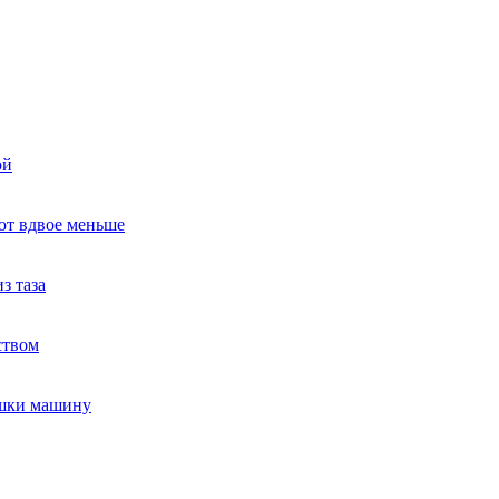
ой
ют вдвое меньше
з таза
ством
ушки машину