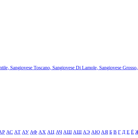
le, Sangiovese Toscano, Sangiovese Di Lamole, Sangiovese Grosso, M
АР
АС
АТ
АУ
АФ
АХ
АЦ
АЧ
АШ
АЩ
АЭ
АЮ
АЯ
Б
В
Г
Д
Е
Ё