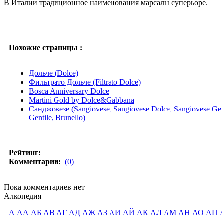
В Италии традиционное наименования марсалы суперьоре.
Похожие страницы :
Дольче (Dolce)
Фильтрато Дольче (Filtrato Dolce)
Bosca Anniversary Dolce
Martini Gold by Dolce&Gabbanа
Санджовезе (Sangiovese, Sangiovese Dolce, Sangiovese Genti
Gentile, Brunello)
Рейтинг:
Комментарии:
(0)
Пока комментариев нет
Алкопедия
А
АА
АБ
АВ
АГ
АД
АЖ
АЗ
АИ
АЙ
АК
АЛ
АМ
АН
АО
АП