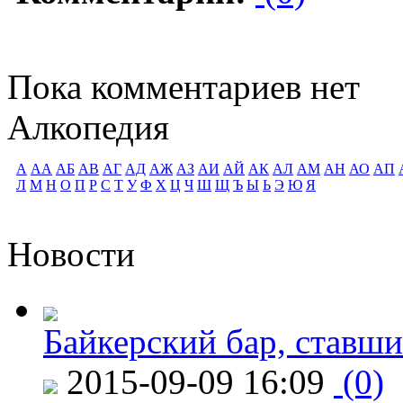
Пока комментариев нет
Алкопедия
А
АА
АБ
АВ
АГ
АД
АЖ
АЗ
АИ
АЙ
АК
АЛ
АМ
АН
АО
АП
Л
М
Н
О
П
Р
С
Т
У
Ф
Х
Ц
Ч
Ш
Щ
Ъ
Ы
Ь
Э
Ю
Я
Новости
Байкерский бар, ставши
2015-09-09 16:09
(0)