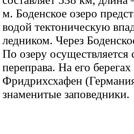
м. Боденское озеро предс
водой тектоническую впа
ледником. Через Боденское
По озеру осуществляется 
переправа. На его берега
Фридрихсхафен (Германия)
знаменитые заповедники.