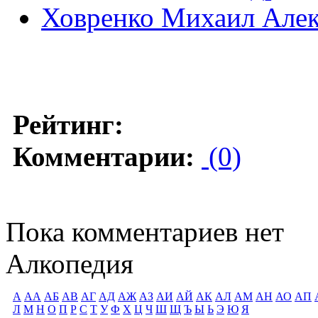
Ховренко Михаил Алек
Рейтинг:
Комментарии:
(0)
Пока комментариев нет
Алкопедия
А
АА
АБ
АВ
АГ
АД
АЖ
АЗ
АИ
АЙ
АК
АЛ
АМ
АН
АО
АП
Л
М
Н
О
П
Р
С
Т
У
Ф
Х
Ц
Ч
Ш
Щ
Ъ
Ы
Ь
Э
Ю
Я