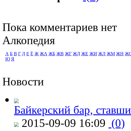
Пока комментариев нет
Алкопедия
А
Б
В
Г
Д
Е
Ё
Ж
ЖА
ЖБ
ЖВ
ЖГ
ЖД
ЖЕ
ЖИ
ЖЛ
ЖМ
ЖН
Ж
Ю
Я
Новости
Байкерский бар, ставши
2015-09-09 16:09
(0)