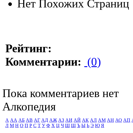
Нет Похожих Страниц
Рейтинг:
Комментарии:
(0)
Пока комментариев нет
Алкопедия
А
АА
АБ
АВ
АГ
АД
АЖ
АЗ
АИ
АЙ
АК
АЛ
АМ
АН
АО
АП
Л
М
Н
О
П
Р
С
Т
У
Ф
Х
Ц
Ч
Ш
Щ
Ъ
Ы
Ь
Э
Ю
Я