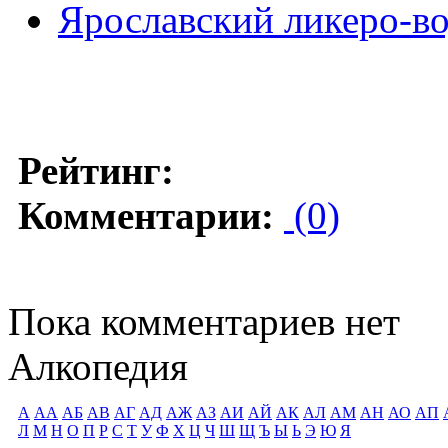
Ярославский ликеро-в
Рейтинг:
Комментарии:
(0)
Пока комментариев нет
Алкопедия
А
АА
АБ
АВ
АГ
АД
АЖ
АЗ
АИ
АЙ
АК
АЛ
АМ
АН
АО
АП
Л
М
Н
О
П
Р
С
Т
У
Ф
Х
Ц
Ч
Ш
Щ
Ъ
Ы
Ь
Э
Ю
Я