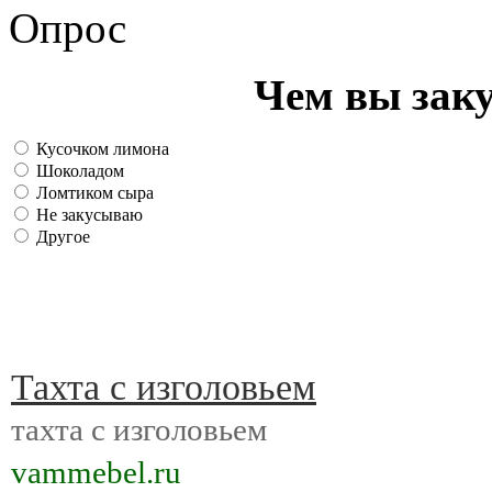
Опрос
Чем вы зак
Кусочком лимона
Шоколадом
Ломтиком сыра
Не закусываю
Другое
Тахта с изголовьем
тахта с изголовьем
vammebel.ru