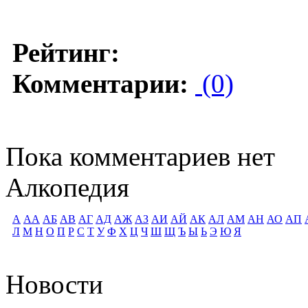
Рейтинг:
Комментарии:
(0)
Пока комментариев нет
Алкопедия
А
АА
АБ
АВ
АГ
АД
АЖ
АЗ
АИ
АЙ
АК
АЛ
АМ
АН
АО
АП
Л
М
Н
О
П
Р
С
Т
У
Ф
Х
Ц
Ч
Ш
Щ
Ъ
Ы
Ь
Э
Ю
Я
Новости