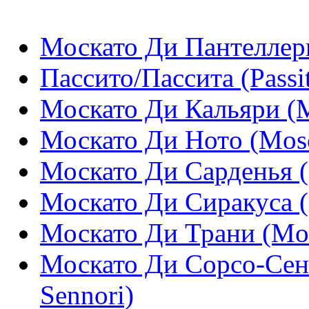
Москато Ди Пантеллерия
Пассито/Пассита (Passit
Москато Ди Кальяри (Mo
Москато Ди Нотo (Mosc
Москато Ди Сарденья (
Москато Ди Сиракуса (
Москато Ди Трани (Mos
Москато Ди Сорсо-Сенн
Sennori)