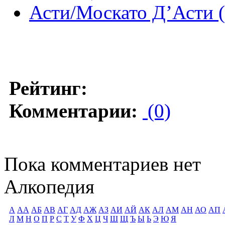
Асти/Москато Д’Асти (
Рейтинг:
Комментарии:
(0)
Пока комментариев нет
Алкопедия
А
АА
АБ
АВ
АГ
АД
АЖ
АЗ
АИ
АЙ
АК
АЛ
АМ
АН
АО
АП
Л
М
Н
О
П
Р
С
Т
У
Ф
Х
Ц
Ч
Ш
Щ
Ъ
Ы
Ь
Э
Ю
Я