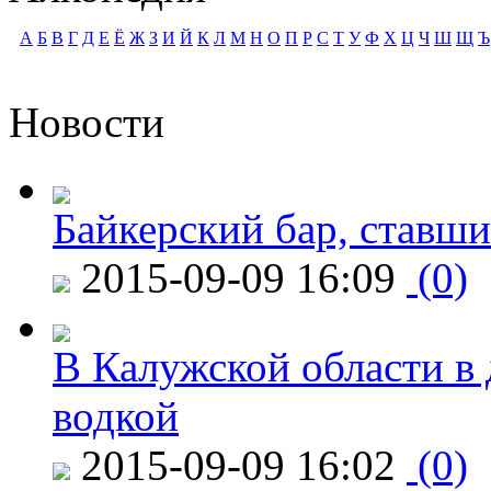
А
Б
В
Г
Д
Е
Ё
Ж
З
И
Й
К
Л
М
Н
О
П
Р
С
Т
У
Ф
Х
Ц
Ч
Ш
Щ
Ъ
Новости
Байкерский бар, ставши
2015-09-09 16:09
(0)
В Калужской области в 
водкой
2015-09-09 16:02
(0)