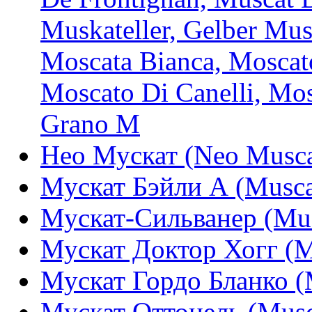
Muskateller, Gelber Mus
Moscata Bianca, Moscat
Moscato Di Canelli, Mos
Grano M
Нео Мускат (Neo Musca
Мускат Бэйли А (Musca
Мускат-Сильванер (Mus
Мускат Доктор Хогг (M
Мускат Гордо Бланко (
Мускат Оттонель (Musca