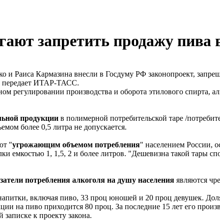
гают запретить продажу пива 
ко и Раиса Кармазина внесли в Госдуму РФ законопроект, запре
 - передает ИТАР-ТАСС.
ном регулировании производства и оборота этилового спирта, 
льной продукции
в полимерной потребительской таре /потребите
емом более 0,5 литра не допускается.
ют "
угрожающим объемом потребления
" населением России, 
и емкостью 1, 1,5, 2 и более литров. "Дешевизна такой тары спо
затели потребления алкоголя на душу населения
являются чре
питки, включая пиво, 33 проц юношей и 20 проц девушек. Доля
ции на пиво приходится 80 проц. За последние 15 лет его произ
 записке к проекту закона.