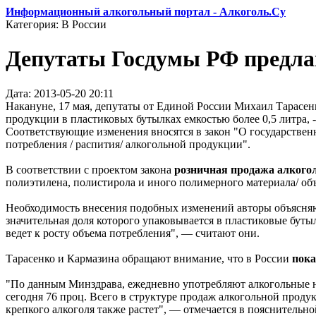
Информационный алкогольный портал - Алкоголь.Су
Категория: В России
Депутаты Госдумы РФ предла
Дата: 2013-05-20 20:11
Накануне, 17 мая, депутаты от Единой России Михаил Тарасен
продукции в пластиковых бутылках емкостью более 0,5 литра,
Соответствующие изменения вносятся в закон "О государствен
потребления / распития/ алкогольной продукции".
В соответствии с проектом закона
розничная продажа алкого
полиэтилена, полистирола и иного полимерного материала/ объ
Необходимость внесения подобных изменений авторы объясня
значительная доля которого упаковывается в пластиковые бутылк
ведет к росту объема потребления", — считают они.
Тарасенко и Кармазина обращают внимание, что в России
пока
"По данным Минздрава, ежедневно употребляют алкогольные на
сегодня 76 проц. Всего в структуре продаж алкогольной продук
крепкого алкоголя также растет", — отмечается в пояснительной