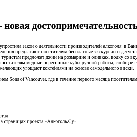
 новая достопримечательност
простила закон о деятельности производителей алкоголя, в Ван
дения предлагают посетителям бесплатные экскурсии и дегуста
, туристам предложат джин на розмарине и оливках, водку со в
осетителям медные перегонные кубы ручной работы, сообщает Can
ех желающих угощают коктейлями на основе самодельного виски.
нием Sons of Vancouver, где в течение первого месяца посетите
ртал
а страницах проекта «Алкоголь.Су»