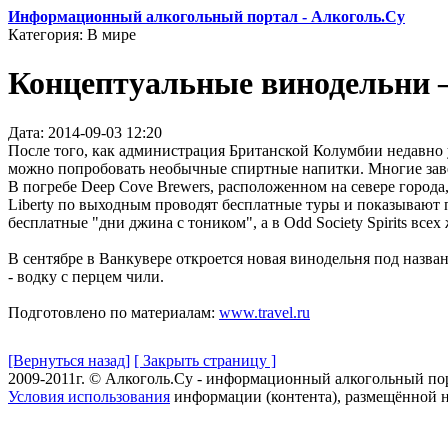
Информационный алкогольный портал - Алкоголь.Су
Категория: В мире
Концептуальные винодельни –
Дата: 2014-09-03 12:20
После того, как администрация Британской Колумбии недавно у
можно попробовать необычные спиртные напитки. Многие заве
В погребе Deep Cove Brewers, расположенном на севере города
Liberty по выходным проводят бесплатные туры и показывают п
бесплатные "дни джина с тоником", а в Odd Society Spirits вс
В сентябре в Ванкувере откроется новая винодельня под назва
- водку с перцем чили.
Подготовлено по материалам:
www.travel.ru
[Вернуться назад]
[ Закрыть страницу ]
2009-2011г. © Алкоголь.Су - информационный алкогольный по
Условия использования
информации (контента), размещённой н