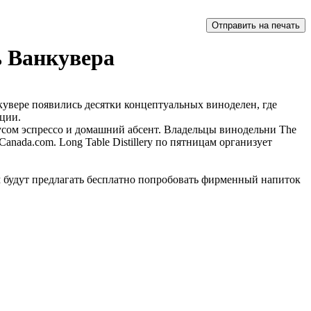
ь Ванкувера
кувере появились десятки концептуальных виноделен, где
ции.
кусом эспрессо и домашний абсент. Владельцы винодельни The
ada.com. Long Table Distillery по пятницам организует
лям будут предлагать бесплатно попробовать фирменный напиток