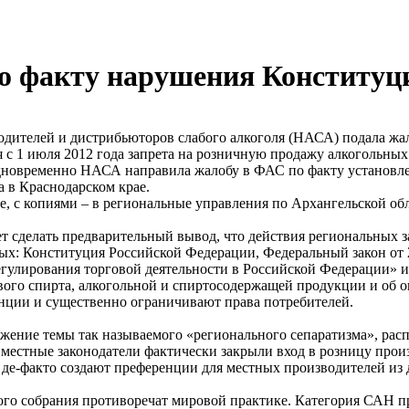
о факту нарушения Конституц
водителей и дистрибьюторов слабого алкоголя (НАСА) подала 
я с 1 июля 2012 года запрета на розничную продажу алкогольных
Одновременно НАСА направила жалобу в ФАС по факту установл
а в Краснодарском крае.
, с копиями – в региональные управления по Архангельской об
т сделать предварительный вывод, что действия региональных з
рых: Конституция Российской Федерации, Федеральный закон от
регулирования торговой деятельности в Российской Федерации» 
вого спирта, алкогольной и спиртосодержащей продукции и об 
нции и существенно ограничивают права потребителей.
ение темы так называемого «регионального сепаратизма», распр
местные законодатели фактически закрыли вход в розницу произ
е-факто создают преференции для местных производителей из 
го собрания противоречат мировой практике. Категория САН пр