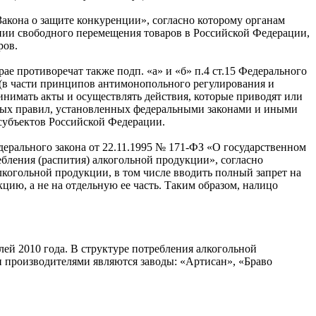
акона о защите конкуренции», согласно которому органам
ении свободного перемещения товаров в Российской Федерации,
ров.
 противоречат также подп. «а» и «б» п.4 ст.15 Федерального
 (в части принципов антимонопольного регулирования и
инимать акты и осуществлять действия, которые приводят или
чных правил, установленных федеральными законами и иными
субъектов Российской Федерации.
едерального закона от 22.11.1995 № 171-ФЗ «О государственном
бления (распития) алкогольной продукции», согласно
когольной продукции, в том числе вводить полный запрет на
ию, а не на отдельную ее часть. Таким образом, налицо
лей 2010 года. В структуре потребления алкогольной
и производителями являются заводы: «Артисан», «Браво