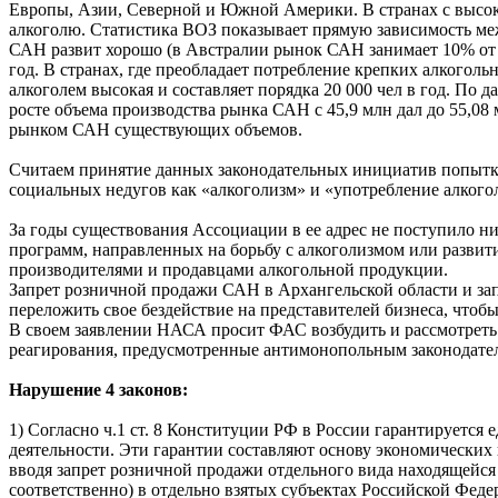
Европы, Азии, Северной и Южной Америки. В странах с высок
алкоголю. Статистика ВОЗ показывает прямую зависимость меж
САН развит хорошо (в Австралии рынок САН занимает 10% от вс
год. В странах, где преобладает потребление крепких алкогол
алкоголем высокая и составляет порядка 20 000 чел в год. По д
росте объема производства рынка САН с 45,9 млн дал до 55,08
рынком САН существующих объемов.
Считаем принятие данных законодательных инициатив попытко
социальных недугов как «алкоголизм» и «употребление алког
За годы существования Ассоциации в ее адрес не поступило н
программ, направленных на борьбу с алкоголизмом или развити
производителями и продавцами алкогольной продукции.
Запрет розничной продажи САН в Архангельской области и за
переложить свое бездействие на представителей бизнеса, чтоб
В своем заявлении НАСА просит ФАС возбудить и рассмотреть 
реагирования, предусмотренные антимонопольным законодате
Нарушение 4 законов:
1) Согласно ч.1 ст. 8 Конституции РФ в России гарантируется
деятельности. Эти гарантии составляют основу экономических
вводя запрет розничной продажи отдельного вида находящейся
соответственно) в отдельно взятых субъектах Российской Фе