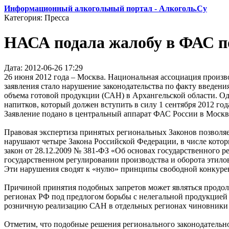
Информационный алкогольный портал - Алкоголь.Су
Категория: Пресса
НАСА подала жалобу в ФАС п
Дата: 2012-06-26 17:29
26 июня 2012 года – Москва. Национальная ассоциация произ
заявления стало нарушение законодательства по факту введени
объема готовой продукции (САН) в Архангельской области. 
напитков, который должен вступить в силу 1 сентября 2012 год
Заявление подано в центральный аппарат ФАС России в Москве
Правовая экспертиза принятых региональных Законов позволяе
нарушают четыре Закона Российской Федерации, в числе кото
закон от 28.12.2009 № 381-ФЗ «Об основах государственного 
государственном регулировании производства и оборота этило
Эти нарушения сводят к «нулю» принципы свободной конкуре
Причиной принятия подобных запретов может являться продолж
регионах РФ под предлогом борьбы с нелегальной продукцией 
розничную реализацию САН в отдельных регионах чиновники д
Отметим, что подобные решения регионального законодательно