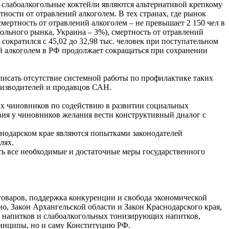
 слабоалкогольные коктейли являются альтернативой крепкому
ости от отравлений алкоголем. В тех странах, где рынок
мертность от отравлений алкоголем – не превышает 2 150 чел в
гольного рынка, Украина – 3%), смертность от отравлений
и сократился с 45,02 до 32,98 тыс. человек при поступательном
ний алкоголем в РФ продолжает сокращаться при сохранении
исать отсутствие системной работы по профилактике таких
оизводителей и продавцов САН.
ых чиновников по содействию в развитии социальных
твия у чиновников желания вести конструктивный диалог с
снодарском крае являются попытками законодателей
лях.
ь все необходимые и достаточные меры государственного
 товаров, поддержка конкуренции и свобода экономической
, Закон Архангельской области и Закон Краснодарского края,
х напитков и слабоалкогольных тонизирующих напитков,
ринципы, но и саму Конституцию РФ.