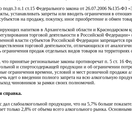
одп.3 п.1 ст.15 Федерального закона от 26.07.2006 №135-ФЗ «З
акты, устанавливать запреты или вводить ограничения в отнош
убъектов на продажу, покупку, иное приобретение и обмен това
рующих напитков в Архангельской области и Краснодарском крае
 регулирования торговой деятельности в Российской Федерации»
венной власти субъектов Российской Федерации запрещается пр
уществления торговой деятельности, отличающихся от аналоги
ограничения продаж отдельных видов товаров на территориях 
, что принятые региональные законы противоречат п. 5 ст. 16 Ф
огольной и спиртосодержащей продукции и об ограничении потре
ные ограничения времени, условий и мест розничной продажи ал
ь идет о введении полного запрета на всю алкогольную продукц
ыход чиновников за рамки своих полномочий.
я справка.
с дал слабоалкогольной продукции, что на 5,7% больше показате
ает только 2,8% от объема всего алкогольного рынка. Основным