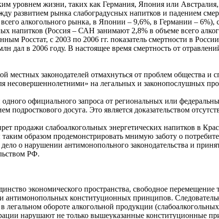
им уровнем жизни, таких как Германия, Япония или Австралия,
ду развитием рынка слабоградусных напитков и падением смертн
его алкогольного рынка, в Японии – 9,6%, в Германии – 6%), с
ьных напитков (Россия – САН занимают 2,8% в объеме всего алко
анным Росстат, с 2003 по 2006 гг. показатель смертности в Росси
 млн дал в 2006 году. В настоящее время смертность от отравле
й местных законодателей отмахнуться от проблем общества и сп
оля несовершеннолетними» на легальных и законопослушных пр
и одного официального запроса от региональных или федеральн
ем подросткового досуга. Это является доказательством отсутс
прет продажи слабоалкогольных энергетических напитков в Кра
ы таким образом продемонстрировать мнимую заботу о потребите
дело о нарушении антимонопольного законодательства и принят
льством РФ.
 единство экономического пространства, свободное перемещение
 и антимонопольных конституционных принципов. Следовательно
 в легальном обороте алкогольной продукции (слабоалкогольны
дерации нарушают не только вышеуказанные конституционные п