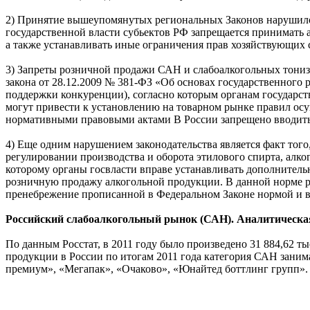
2) Принятие вышеупомянутых региональных Законов нарушило п
государственной власти субьектов РФ запрещается принимать 
а также устанавливать иные ограничения прав хозяйствующих с
3) Запреты розничной продажи САН и слабоалкогольных тонизи
закона от 28.12.2009 № 381-ФЗ «Об основах государственного
поддержки конкуренции), согласно которым органам государст
могут привести к установлению на товарном рынке правил ос
нормативными правовыми актами В России запрещено вводить 
4) Еще одним нарушением законодательства является факт того
регулировании производства и оборота этилового спирта, алк
которому органы госвласти вправе устанавливать дополнитель
розничную продажу алкогольной продукции. В данной норме реч
пренебрежение прописанной в Федеральном Законе нормой и в
Российский слабоалкогольный рынок (САН). Аналитическа
По данным Росстат, в 2011 году было произведено 31 884,62 ты
продукции в России по итогам 2011 года категория САН заним
премиум», «Мегапак», «Очаково», «Юнайтед боттлинг групп».