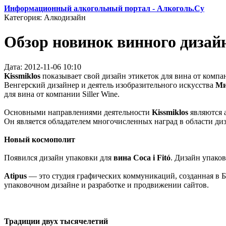
Информационный алкогольный портал - Алкоголь.Су
Категория: Алкодизайн
Обзор новинок винного дизай
Дата: 2012-11-06 10:10
Kissmiklos
показывает свой дизайн этикеток для вина от компа
Венгерский дизайнер и деятель изобразительного искусства
Ми
для вина от компании Siller Wine.
Основными направлениями деятельности
Kissmiklos
являются а
Он является обладателем многочисленных наград в области диз
Новый космополит
Появился дизайн упаковки для
вина Coca i Fitó
. Дизайн упаков
Atipus
— это студия графических коммуникаций, созданная в Б
упаковочном дизайне и разработке и продвижении сайтов.
Традиции двух тысячелетий