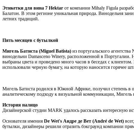
Этикетки для вина 7 Hektar
от компании Mihaly Figula разра
Балатон. В этом регионе уникальная природа. Винодельня зани
летних традиций.
Пять месяцев с бутылкой
Мигель Батиста (Miguel Batista)
из португальского агентства 
винодельни Damasceno Winery, расположенной в Португалии. На
выбраны цвета и проведено много часов в беседах с клиентом.
использовали черную бумагу, на которую наносится горячее шт
Мигель Батиста родился в Южной Африке, получил степень в о
аналитическому подходу к визуальной коммуникации, Мигель в
История налицо
Дизайнерской студии MARK удалось рассказать интересную ист
Основателя имения
De Wet's Андре де Вет (André de Wet)
всег
бутылки, дизайнеры решили отразить бэкграунд компании прям