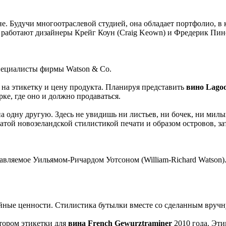
. Будучи многоотраслевой студией, она обладает портфолио, в 
аботают дизайнеры Крейг Коун (Craig Keown) и Фредерик Пинс (
специалисты фирмы Watson & Co.
на этикетку и цену продукта. Планируя представить
вино Lagoo
е, где оно и должно продаваться.
и на одну другую. Здесь не увидишь ни листьев, ни бочек, ни 
той новозеландской стилистикой печати и образом островов, за
авляемое Уильямом-Ричардом Уотсоном (William-Richard Watson). 
йные ценности. Стилистика бутылки вместе со сделанным вручну
тором этикетки для
вина French Gewurztraminer
2010 года. Эти