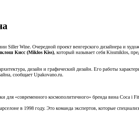
на
нии Siller Wine. Очередной проект венгерского дизайнера и худо
клош Кисс (Miklos Kiss)
, который называет себя Kissmiklos, пр
рхитектура, дизайн и графический дизайн. Его работы характе
айна, сообщает Upakovano.ru.
ки для «современного космополитичного» бренда вина Coca i Fitó
арселоне в 1998 году. Это команда экспертов, которые специал