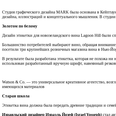
Студия графического дизайна MARK была основана в Кейптауне
дизайна, иллюстраций и концептуального мышления. В студии р
Золотом по белому
Дизайн этикетки для новозеландского вина Lagoon Hill были 
Большинство потребителей выбирают вино, обращая внимание 
посетили три крупнейших розничных магазина вина в Нью-Йорк
В результате была разработана этикетка, которая не похожа н
использован разработанный вручную шрифт, навеянный резкова
Watson & Co. — это универсальное креативное агентство, возгл
имеющихся материалов
Старая школа
Этикетка вина должна была передать древние традиции и семе
Израильский дизайнер Израэль Йозеф (Israel Yosseph)
стал ав