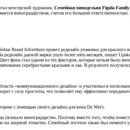
ботал венгерский художник.
Семейная винодельня Figula Famil
мается виноградарством, считая его большой ответственностью. 
Nektar Brand Advertisers провел редизайн упаковки для красного
 редизайн данной марки ушло более пять месяцев, пишет Upakov
 Цвет фона стал одним из тех факторов, которые нельзя было ме
ампование серебристыми красками и лак. В результате получилс
бласти «коммуникационного дизайна» и участвовал в нескольки
ерит с силу простоты, что позволяет ему эффективно передават
орию с помощью своего дизайна для вина De Wet's.
да увлекало виноградарство. Поэтому вместо того, чтобы помес
о на лицевой этикетке. Семейный логотип также был немного у