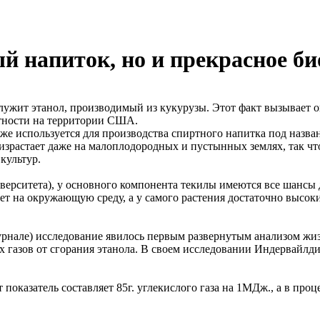
й напиток, но и прекрасное б
ужит этанол, производимый из кукурузы. Этот факт вызывает оп
стности на территории США.
кже используется для производства спиртного напитка под назв
оизрастает даже на малоплодородных и пустынных землях, так чт
культур.
ерситета), у основного компонента текилы имеются все шансы 
яет на окружающую среду, а у самого растения достаточно выс
журнале) исследование явилось первым развернутым анализом жиз
 газов от сгорания этанола. В своем исследовании Индервайлд
 показатель составляет 85г. углекислого газа на 1МДж., а в проц