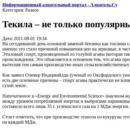
Информационный алкогольный портал - Алкоголь.Су
Категория: Разное
Текила – не только популярны
Дата: 2011-08-01 19:34
На сегодняшний день основной заменой бензина как топлива сл
именно это стало причиной повышения цен на зерновые, в ча
Этиловый спирт, произведенный из голубой агавы (которая та
происхождения. Это объясняется в основном тем, что агава пр
вытесняя тем самым производство иных сельскохозяйственных 
Как заявил Оливер Индервайлди (ученый из Оксфордского унив
есть две основные причины – спирт агавы практически не вли
сухой земле.
Напечатанное в «Energy and Environmental Science» (научном 
между уровнем потребляемой энергии и выбросами парниковых
составило всего лишь 35 г. углекислого газа на 1 МДж энергии.
Стоит отметить, что при производстве этанола из кукурузы этот
на каждый МДж.