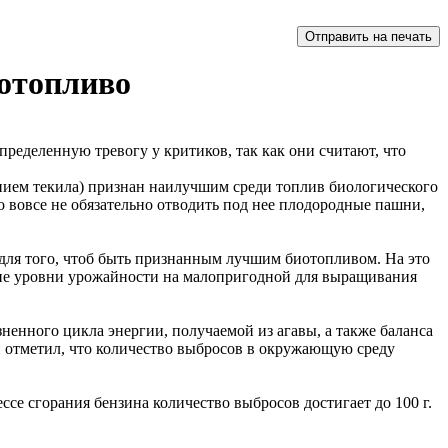
иотопливо
ределенную тревогу у критиков, так как они считают, что
анием текила) признан наилучшим среди топлив биологического
о вовсе не обязательно отводить под нее плодородные пашни,
для того, чтоб быть признанным лучшим биотопливом. На это
окие уровни урожайности на малопригодной для выращивания
ненного цикла энергии, получаемой из агавы, а также баланса
и отметил, что количество выбросов в окружающую среду
ессе сгорания бензина количество выбросов достигает до 100 г.