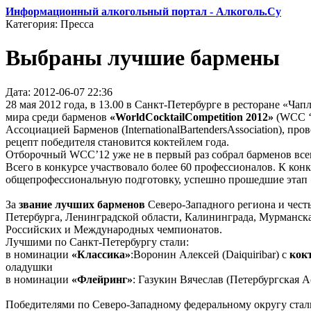
Информационный алкогольный портал - Алкоголь.Су
Категория: Пресса
Выбраны лучшие бармены
Дата: 2012-06-07 22:36
28 мая 2012 года, в 13.00 в Санкт-Петербурге в ресторане «Ч
мира среди барменов
«WorldCocktailCompetition 2012»
(WCC ‘
Ассоциацией Барменов (InternationalBartendersAssociation), пр
рецепт победителя становится коктейлем года.
Отборочный WCC’12 уже не в первый раз собрал барменов все
Всего в конкурсе участвовало более 60 профессионалов. К ко
общепрофессиональную подготовку, успешно прошедшие этап «сл
За
звание лучших барменов
Северо-Западного региона и чест
Петербурга, Ленинградской области, Калининграда, Мурманска
Российских и Международных чемпионатов.
Лучшими по Санкт-Петербургу стали:
в номинации
«Классика»
:Воронин Алексей (Daiquiribar) с
кок
оладушки
в номинации
«Флейринг»
: Газукин Вячеслав (Петербургская 
Победителями по Северо-Западному федеральному округу стал