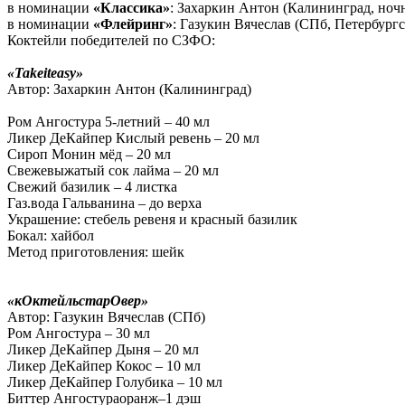
в номинации
«Классика»
: Захаркин Антон (Калининград, ноч
в номинации
«Флейринг»
: Газукин Вячеслав (СПб, Петербург
Коктейли победителей по СЗФО:
«Takeiteasy»
Автор: Захаркин Антон (Калининград)
Ром Ангостура 5-летний – 40 мл
Ликер ДеКайпер Кислый ревень – 20 мл
Сироп Монин мёд – 20 мл
Свежевыжатый сок лайма – 20 мл
Свежий базилик – 4 листка
Газ.вода Гальванина – до верха
Украшение: стебель ревеня и красный базилик
Бокал: хайбол
Метод приготовления: шейк
«кОктейльстарОвер»
Автор: Газукин Вячеслав (СПб)
Ром Ангостура – 30 мл
Ликер ДеКайпер Дыня – 20 мл
Ликер ДеКайпер Кокос – 10 мл
Ликер ДеКайпер Голубика – 10 мл
Биттер Ангостураоранж–1 дэш