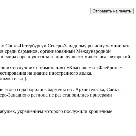
ры по Санкт-Петербургуи Северо-Западному региону чемпионата
ов среди барменов, организованный Международной
тран мира соревнуются за звание лучшего миксолога, авторский
лучших из лучших в номинациях «Классика» и «Флейринг».
естирования на знание иностранного языка,
ьяка и т.д.).
е этого года боролись бармены из : Архангельска, Санкт-
еро-Западного региона не раз становились призерами
 бабушек, украшением которого послужили крошечные