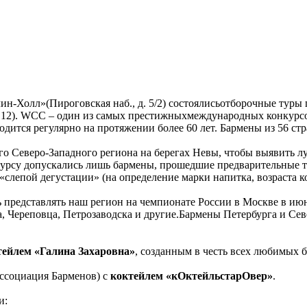
аплин-Холл»(Пироговская наб., д. 5/2) состоялисьотборочные ту
12). WCC – один из самых престижныхмеждународных конкурс
оводится регулярно на протяжении более 60 лет. Бармены из 56 с
го Северо-Западного региона на берегах Невы, чтобы выявить 
нкурсу допускались лишь бармены, прошедшие предварительные т
епой дегустации» (на определение марки напитка, возраста кон
ь представлять наш регион на чемпионате России в Москве в июн
, Череповца, Петрозаводска и другие.Бармены Петербурга и Сев
тейлем «Галина Захаровна»
, созданным в честь всех любимых
Ассоциация Барменов) с
коктейлем «кОктейльстарОвер»
.
и: