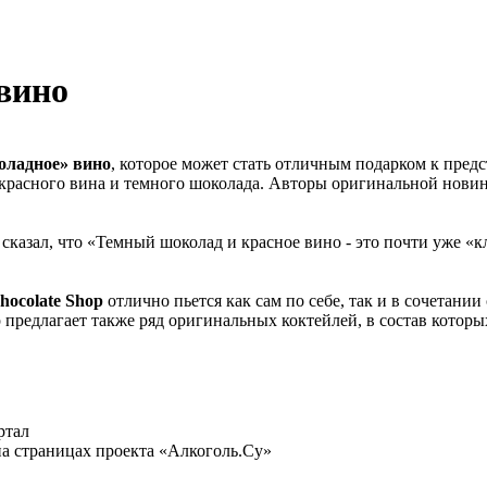
вино
оладное» вино
, которое может стать отличным подарком к пре
красного вина и темного шоколада. Авторы оригинальной новинк
сказал, что «Темный шоколад и красное вино - это почти уже «к
hocolate Shop
отлично пьется как сам по себе, так и в сочетан
 предлагает также ряд оригинальных коктейлей, в состав которы
ртал
а страницах проекта «Алкоголь.Су»