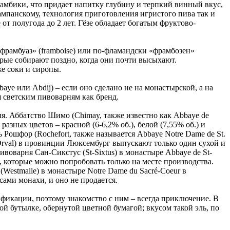
ламбики, что придает напитку глубину и терпкий винный вкус,
ампанскому, технология приготовления игристого пива так и
от полугода до 2 лет. Гёзе обладает богатым фруктово-
рамбуаз» (framboise) или по-фламандски «фрамбозен»
орые собирают поздно, когда они почти высыхают.
же соки и сиропы.
ye или Abdij) – если оно сделано не на монастырской, а на
я светским пивоварням как бренд.
я. Аббатство Шимо (Chimay, также известно как Abbaye de
зных цветов – красной (6-6,2% об.), белой (7,55% об.) и
 Рошфор (Rochefort, также называется Abbaye Notre Dame de St.
-Orval) в провинции Люксембург выпускают только один сухой и
воварня Сан-Сикстус (St-Sixtus) в монастыре Abbaye de St-
ial, которые можно попробовать только на месте производства.
(Westmalle) в монастыре Notre Dame du Sacré-Coeur в
сами монахи, и оно не продается.
ификации, поэтому знакомство с ним – всегда приключение. В
й бутылке, обернутой цветной бумагой; вкусом такой эль, по