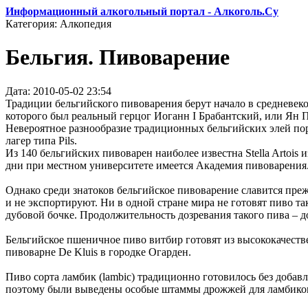
Информационный алкогольный портал - Алкоголь.Су
Категория: Алкопедия
Бельгия. Пивоварение
Дата: 2010-05-02 23:54
Традиции бельгийского пивоварения берут начало в средневек
которого был реальный герцог Иоганн I Брабантский, или Ян П
Невероятное разнообразие традиционных бельгийских элей пор
лагер типа Pils.
Из 140 бельгийских пивоварен наиболее известна Stella Artois 
дни при местном университете имеется Академия пивоварения.
Однако среди знатоков бельгийское пивоварение славится пр
и не экспортируют. Ни в одной стране мира не готовят пиво та
дубовой бочке. Продолжительность дозревания такого пива – до
Бельгийское пшеничное пиво витбир готовят из высококачеств
пивоварне De Kluis в городке Огарден.
Пиво сорта ламбик (lambic) традиционно готовилось без добав
поэтому были выведены особые штаммы дрожжей для ламбиков