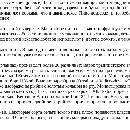
ется «гёзе» (gueuze). Гёзе готовят смешивая зрелый и молодой 
ногие сорта бельгийского пива дозревают в бутылке, подобно ш
акими же пробками, что и шампанское. Пиво дозревает в погребе 
сием.
лительной выдержке. Малиновое пиво называют по-французски «ф
делают из особого сорта вишни с мелкими плотными ягодами, кот
е время в качестве добавок используют и другие фрукты, а так
аппистов. В наши дни такое пиво называют аббатским элем (Abba
ппистских, уже не варят своего пива, но предоставляют свое им
рландах) производят более 20 различных марок траппистского эл
 тремя марками разной крепости, выпускаемых под крышечками ра
ка Grand Reserve доходит до полной готовности 5 лет. Монастырь
от 6 до 11% об. В монастыре Орвал (Orval, или Villiers-devant
ке изображены рыбки с золотым кольцом во рту. Монастырская пи
., выпускает в год 3 тыс. гл пива трех марок – Alb, Extra и Spec
 Saint Bernard в Вато под маркой Prior 8°. Пивоварня Вестмале 
 пива – простое, двойное и тройное, причем простое пиво пьют 
ива. Некоторые сорта бельгийского пива плохо поддаются класс
 Grand Cru (марочный) в названии, который подадут в запыленно