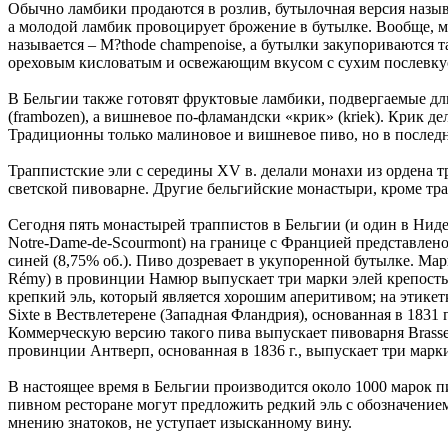
Обычно ламбики продаются в розлив, бутылочная версия называ
а молодой ламбик провоцирует брожение в бутылке. Вообще, м
называется – M?thode champenoise, а бутылки закупориваются т
ореховым кисловатым и освежающим вкусом с сухим послевку
В Бельгии также готовят фруктовые ламбики, подвергаемые д
(frambozen), а вишневое по-фламандски «крик» (kriek). Крик 
Традиционны только малиновое и вишневое пиво, но в последне
Траппистские эли с середины XV в. делали монахи из ордена тр
светской пивоварне. Другие бельгийские монастыри, кроме тра
Сегодня пять монастырей траппистов в Бельгии (и один в Ниде
Notre-Dame-de-Scourmont) на границе с Францией представлено
синей (8,75% об.). Пиво дозревает в укупоренной бутылке. Мар
Rémy) в провинции Намюр выпускает три марки элей крепостью 
крепкий эль, который является хорошим аперитивом; на этикет
Sixte в Вествлетерене (Западная Фландрия), основанная в 1831 г
Коммерческую версию такого пива выпускает пивоварня Brasserie
провинции Антверп, основанная в 1836 г., выпускает три марки
В настоящее время в Бельгии производится около 1000 марок п
пивном ресторане могут предложить редкий эль с обозначением
мнению знатоков, не уступает изысканному вину.