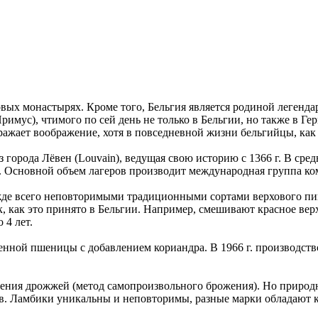
овых монастырях. Кроме того, Бельгия является родиной легенд
римус), чтимого по сей день не только в Бельгии, но также в Г
ажает воображение, хотя в повседневной жизни бельгийцы, как
из города Лёвен (Louvain), ведущая свою историю с 1366 г. В сре
 Основной объем лагеров производит международная группа ком
ежде всего неповторимыми традиционными сортами верхового пи
к, как это принято в Бельгии. Например, смешивают красное вер
 4 лет.
енной пшеницы с добавлением кориандра. В 1966 г. производств
ления дрожжей (метод самопроизвольного брожения). Но природн
. Ламбики уникальны и неповторимы, разные марки обладают к