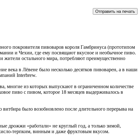
арного покровителя пивоваров короля Гамбринуса (прототипом
ермании и Чехии, где ему посвящают вкусное и необычное пиво.
 и жители остального мира, потребляют преимущественно
дние века в Лёвене было несколько десятков пивоварен, а в наши
паний Interbrew.
ва, многие из которых выпускают в ограниченном количестве
ховое пиво с пивом, которое 18 месяцев выдерживалось в
о витбира было возобновлено после длительного перерыва на
ые дрожжи «работали» не круглый год, а только зимой,
исло-терпким, винным и даже фруктовым вкусом.