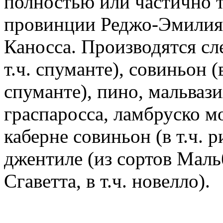
полностью или частично 
провинции Реджо-Эмилия,
Каносса. Производятся сл
т.ч. спуманте), совиньон (в
спуманте), пино, мальвази
граспаросса, ламбруско мо
каберне совиньон (в т.ч. 
джентиле (из сортов Маль
Сгаветта, в т.ч. новелло).