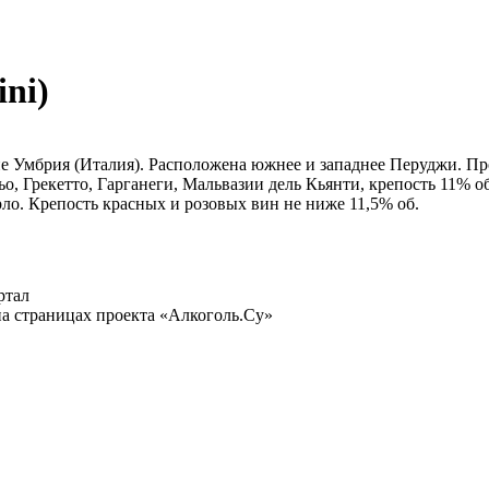
ni)
 Умбрия (Италия). Расположена южнее и западнее Перуджи. Произ
, Грекетто, Гарганеги, Мальвазии дель Кьянти, крепость 11% об
о. Крепость красных и розовых вин не ниже 11,5% об.
ртал
а страницах проекта «Алкоголь.Су»