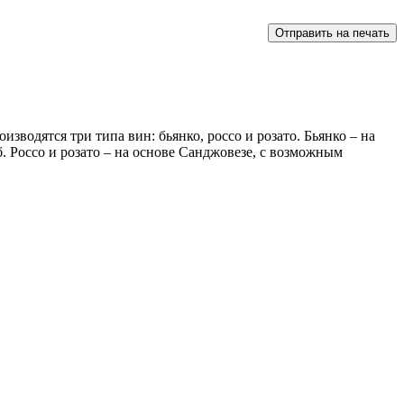
водятся три типа вин: бьянко, россо и розато. Бьянко – на
. Россо и розато – на основе Санджовезе, с возможным