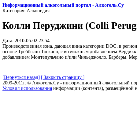
Информационный алкогольный портал - Алкоголь.Су
Категория: Алкопедия
Колли Перуджини (Colli Perugi
Дата: 2010-05-02 23:54
Производственная зона, дающая вина категории DOC, в регионе
основе Треббьяно Тоскано, с возможным добавлением Вердиккьо
добавлением Монтепульчано и/или Чильеджолло, Барберы, Мерл
[Вернуться назад]
[ Закрыть страницу ]
2009-2011г. © Алкоголь.Су - информационный алкогольный по
Условия использования
информации (контента), размещённой н