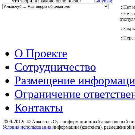
что творили? каково было после?
Ladymag
: Нет 
: Нет 
(попул
: Закр
: Перен
О Проекте
Сотрудничество
Размещение информац
Ограничение ответстве
Контакты
2009-2012г. © Алкоголь.Су - информационный алкогольный по
Условия использования
информации (контента), размещённой н