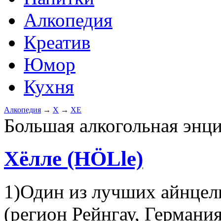
Алкопедия
Креатив
Юмор
Кухня
Алкопедия
→
Х
→
ХЕ
Большая алкогольная энц
Хёлле (HÖLle)
1)Один из лучших айнцел
(регион Рейнгау, Германи