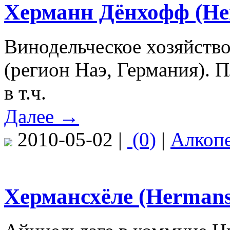
Херманн Дёнхофф (He
Винодельческое хозяйств
(регион Наэ, Германия). 
в т.ч.
Далее →
2010-05-02 |
(0)
|
Алкоп
Хермансхёле (Herman