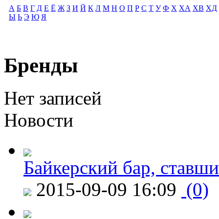
А
Б
В
Г
Д
Е
Ё
Ж
З
И
Й
К
Л
М
Н
О
П
Р
С
Т
У
Ф
Х
ХА
ХВ
ХД
Ы
Ь
Э
Ю
Я
Бренды
Нет записей
Новости
Байкерский бар, ставши
2015-09-09 16:09
(0)