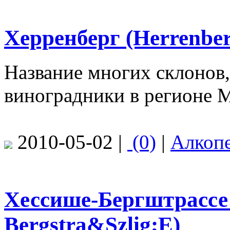
Херренберг (Herrenber
Название многих склонов
виноградники в регионе М
2010-05-02 |
(0)
|
Алкоп
Хессише-Бергштрассе 
Bergstra&Szlig;E)