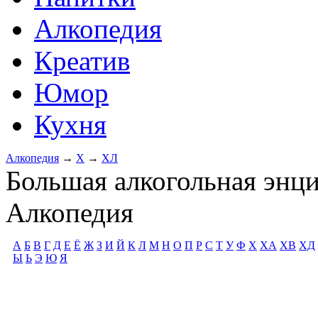
Алкопедия
Креатив
Юмор
Кухня
Алкопедия
→
Х
→
ХЛ
Большая алкогольная энц
Алкопедия
А
Б
В
Г
Д
Е
Ё
Ж
З
И
Й
К
Л
М
Н
О
П
Р
С
Т
У
Ф
Х
ХА
ХВ
ХД
Ы
Ь
Э
Ю
Я