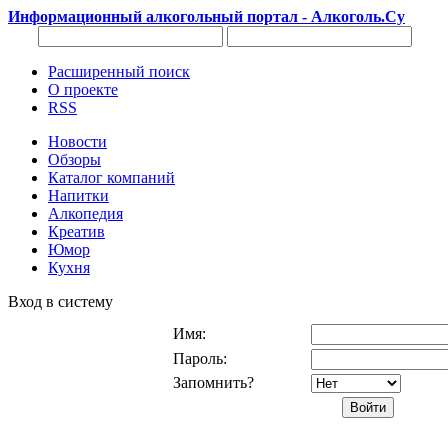
Информационный алкогольный портал - Алкоголь.Су
Расширенный поиск
О проекте
RSS
Новости
Обзоры
Каталог компаний
Напитки
Алкопедия
Креатив
Юмор
Кухня
Вход в систему
Имя:
Пароль:
Запомнить?