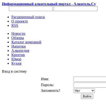
Информационный алкогольный портал - Алкоголь.Су
Расширенный поиск
О проекте
RSS
Новости
Обзоры
Каталог компаний
Напитки
Алкопедия
Креатив
Юмор
Кухня
Вход в систему
Имя:
Пароль:
Запомнить?