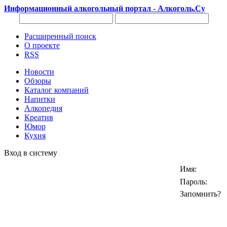
Информационный алкогольный портал - Алкоголь.Су
Расширенный поиск
О проекте
RSS
Новости
Обзоры
Каталог компаний
Напитки
Алкопедия
Креатив
Юмор
Кухня
Вход в систему
Имя:
Пароль:
Запомнить?