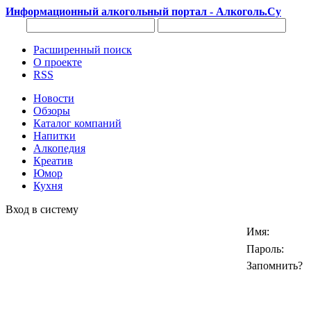
Информационный алкогольный портал - Алкоголь.Су
Расширенный поиск
О проекте
RSS
Новости
Обзоры
Каталог компаний
Напитки
Алкопедия
Креатив
Юмор
Кухня
Вход в систему
Имя:
Пароль:
Запомнить?