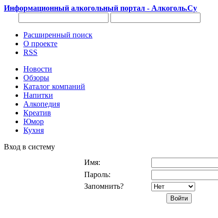
Информационный алкогольный портал - Алкоголь.Су
Расширенный поиск
О проекте
RSS
Новости
Обзоры
Каталог компаний
Напитки
Алкопедия
Креатив
Юмор
Кухня
Вход в систему
Имя:
Пароль:
Запомнить?