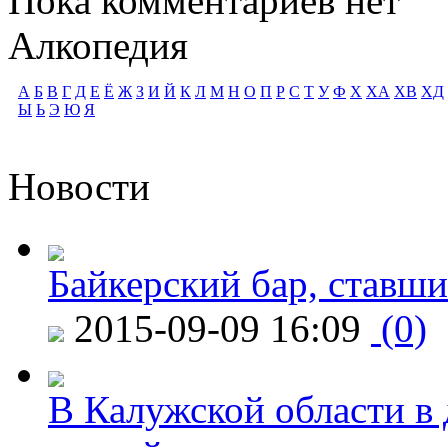
Пока комментариев нет
Алкопедия
А
Б
В
Г
Д
Е
Ё
Ж
З
И
Й
К
Л
М
Н
О
П
Р
С
Т
У
Ф
Х
ХА
ХВ
ХД
Ы
Ь
Э
Ю
Я
Новости
Байкерский бар, ставши
2015-09-09 16:09
(0)
В Калужской области в 