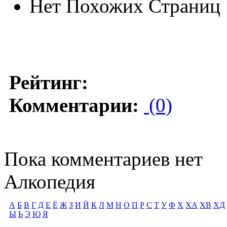
Нет Похожих Страниц
Рейтинг:
Комментарии:
(0)
Пока комментариев нет
Алкопедия
А
Б
В
Г
Д
Е
Ё
Ж
З
И
Й
К
Л
М
Н
О
П
Р
С
Т
У
Ф
Х
ХА
ХВ
ХД
Ы
Ь
Э
Ю
Я